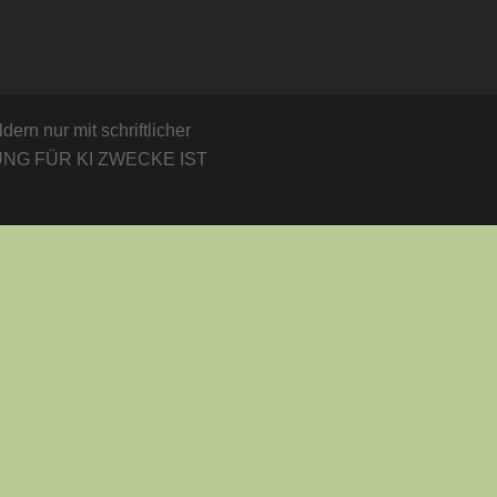
ern nur mit schriftlicher
TZUNG FÜR KI ZWECKE IST