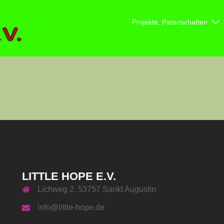
Projekte, Patenschaften
LITTLE HOPE E.V.
Lichweg 2, 53757 Sankt Augustin
info@little-hope.de